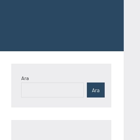
Ara
Ara