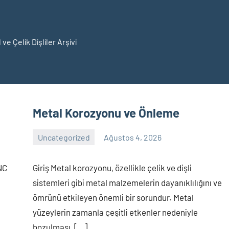
 ve Çelik Dişliler Arşivi
lik
şliler
Metal Korozyonu ve Önleme
Uncategorized
Ağustos 4, 2026
Yorum
yapılmamış
NC
Giriş Metal korozyonu, özellikle çelik ve dişli
sistemleri gibi metal malzemelerin dayanıklılığını ve
ömrünü etkileyen önemli bir sorundur. Metal
yüzeylerin zamanla çeşitli etkenler nedeniyle
bozulması, […]