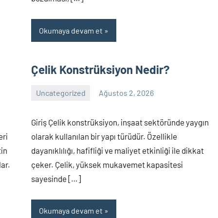
Okumaya devam et
Çelik Konstrüksiyon Nedir?
Uncategorized
Ağustos 2, 2026
Yorum
yapılmamış
Giriş Çelik konstrüksiyon, inşaat sektöründe yaygın
eri
olarak kullanılan bir yapı türüdür. Özellikle
tin
dayanıklılığı, hafifliği ve maliyet etkinliği ile dikkat
ar.
çeker. Çelik, yüksek mukavemet kapasitesi
sayesinde […]
Okumaya devam et