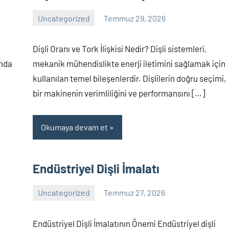
Uncategorized
Temmuz 29, 2026
Yorum
yapılmamış
Dişli Oranı ve Tork İlişkisi Nedir? Dişli sistemleri,
anda
mekanik mühendislikte enerji iletimini sağlamak için
kullanılan temel bileşenlerdir. Dişlilerin doğru seçimi,
bir makinenin verimliliğini ve performansını […]
Okumaya devam et
Endüstriyel Dişli İmalatı
Uncategorized
Temmuz 27, 2026
Yorum
yapılmamış
Endüstriyel Dişli İmalatının Önemi Endüstriyel dişli