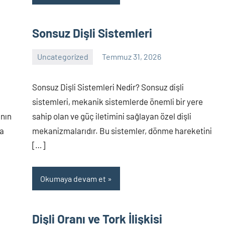
Sonsuz Dişli Sistemleri
Uncategorized
Temmuz 31, 2026
Yorum
yapılmamış
Sonsuz Dişli Sistemleri Nedir? Sonsuz dişli
sistemleri, mekanik sistemlerde önemli bir yere
ının
sahip olan ve güç iletimini sağlayan özel dişli
da
mekanizmalarıdır. Bu sistemler, dönme hareketini
[…]
Okumaya devam et
Dişli Oranı ve Tork İlişkisi